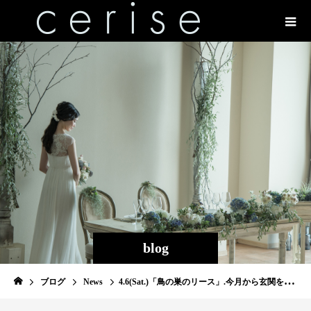
blog
ブログ
News
4.6(Sat.)「鳥の巣のリース」.今月から玄関をテーマにしたレッスンが始まりました。今回の生徒さんは初めてご参加いただきましたが、色々と他のレッスンにも行かれたことがあるという上級者の方。最初にお花のお名前をご説明していると、さっとペンを取り出され絵付きでメモされていて、熱心さに早くも感動でした。迷いなくお花を切り分けて手際よく、だけど楽しそうに生き生きと作っていかれるのを私もワクワクしながら見守りました。今回の花材はわさわさのアカシアとコロコロしたワイルドなブルニアが鳥の巣感を出してくれましたね。お花の配置にも作る方お一人お一人の物語が紡がれるのだなあというのをひしひしと感じられる時間でした。「また来たいです！」とさっぱりとした笑顔で春の陽光に包まれて帰られていく後ろ姿を見送りながら、なんだかとても気持ちよかった昼下がりでした。お疲れ様でした！またぜひ、遊びにいらしてくださいね。ありがとうございました。..#cerise #flowerlesson #barrosarosa #警固 #werath #natural #鳥の巣 #spring #wildflower