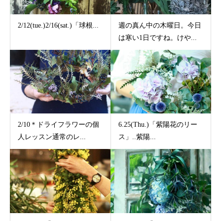
2/12(tue.)2/16(sat.)「球根...
週の真ん中の木曜日。今日
は寒い1日ですね。けや...
2/10＊ドライフラワーの個
6.25(Thu.)「紫陽花のリー
人レッスン通常のレ...
ス」..紫陽...