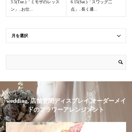
3.5(Tue.)「ミモザのレッス
6.15(Sat.)「スワッグ二
ン」..お仕...
点」..長く通...
月を選択
wedding, 店舗空間ディスプレイ,オーダーメイ
ドのフラワーアレンジメント