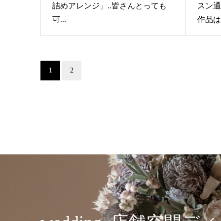
詰めアレンジ」..皆さんとっても
スン通
可...
作品は
1
2