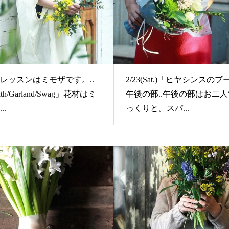
レッスンはミモザです。..
2/23(Sat.)「ヒヤシンスの
th/Garland/Swag」花材はミ
午後の部..午後の部はお二
..
っくりと。スパ...