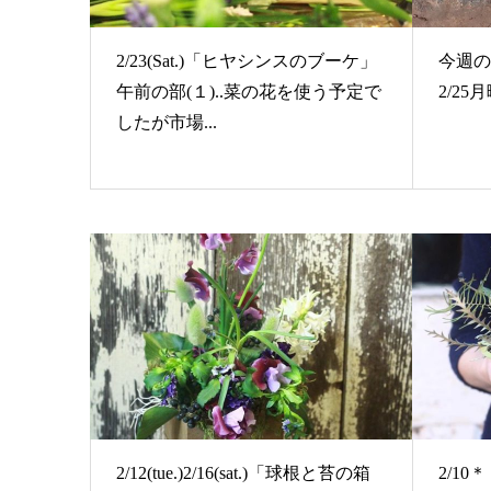
2/23(Sat.)「ヒヤシンスのブーケ」
今週の
午前の部(１)..菜の花を使う予定で
2/25月
したが市場...
2/12(tue.)2/16(sat.)「球根と苔の箱
2/1