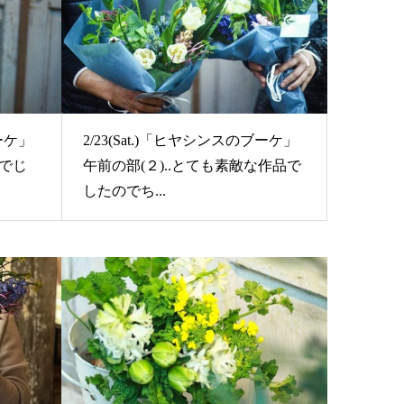
ブーケ」
2/23(Sat.)「ヒヤシンスのブーケ」
人でじ
午前の部(２)..とても素敵な作品で
したのでち...