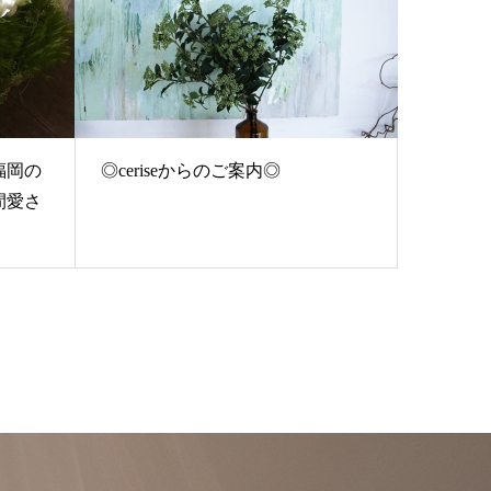
福岡の
◎ceriseからのご案内◎
間愛さ